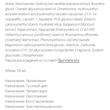
Water, Niacinamide, Hydrolyzed candida saitoana extract, Butylene
glycol, Crambe abyssinica seed oil, Dimethicone, Hydroxyethyl
acrylate/sodium acryloyldimethyl taurate copolymer, C13−14
isoparaffin, Laureth-7, Squalane, PCA glyceryl oleate, Sodium
carboxymethyl starch, Hydrated silica, Sargassum Muticum
extract, Algae extract, Hippophäe Rhamnoides oil, CI 42 090,
Helianthus annuus (sunflower) seed oil, Rosmarinus officinalis
(rosemary) leaf extract, Phenoxyethanol, Glyceryl laurate,
Magnesium carboxymethyl beta-glucan, Allantoin, Carbomer,
Acrylates/C10−30 alkyl acrylate crosspolymer, Fragrance, Sodium
gluconate, Chlorphenesin.
Нашли расхождения в составе?
Прочтите это
.
Объем: 50 мл.
Назначение: Увлажнение
Назначение: Тусклый цвет
Назначение: Пигментация
Назначение: Омоложение
Назначение: Восстановление
Назначение: Чувствительная кожа