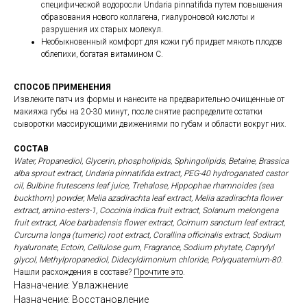
специфической водоросли Undaria pinnatifida путем повышения
образования нового коллагена, гиалуроновой кислоты и
разрушения их старых молекул.
Необыкновенный комфорт для кожи губ придает мякоть плодов
облепихи, богатая витамином С.
СПОСОБ ПРИМЕНЕНИЯ
Извлеките патч из формы и нанесите на предварительно очищенные от
макияжа губы на 20-30 минут, после снятие распределите остатки
сыворотки массирующими движениями по губам и области вокруг них.
СОСТАВ
Water, Propanediol, Glycerin, phospholipids, Sphingolipids, Betaine, Brassica
alba sprout extract, Undaria pinnatifida extract, PEG-40 hydroganated castor
oil, Bulbine frutescens leaf juice, Trehalose, Hippophae rhamnoides (sea
buckthorn) powder, Melia azadirachta leaf extract, Melia azadirachta flower
extract, amino-esters-1, Coccinia indica fruit extract, Solanum melongena
fruit extract, Aloe barbadensis flower extract, Ocimum sanctum leaf extract,
Curcuma longa (tumeric) root extract, Corallina officinalis extract, Sodium
hyaluronate, Ectoin, Cellulose gum, Fragrance, Sodium phytate, Caprylyl
glycol, Methylpropanediol, Didecyldimonium chloride, Polyquaternium-80.
Нашли расхождения в составе?
Прочтите это
.
Назначение: Увлажнение
Назначение: Восстановление