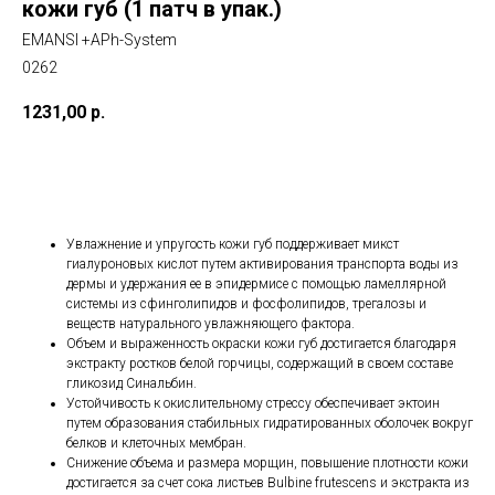
кожи губ (1 патч в упак.)
EMANSI +APh-System
0262
1231,00
р.
Заказать сейчас
Увлажнение и упругость кожи губ поддерживает микст
гиалуроновых кислот путем активирования транспорта воды из
дермы и удержания ее в эпидермисе с помощью ламеллярной
системы из сфинголипидов и фосфолипидов, трегалозы и
веществ натурального увлажняющего фактора.
Объем и выраженность окраски кожи губ достигается благодаря
экстракту ростков белой горчицы, содержащий в своем составе
гликозид Синальбин.
Устойчивость к окислительному стрессу обеспечивает эктоин
путем образования стабильных гидратированных оболочек вокруг
белков и клеточных мембран.
Снижение объема и размера морщин, повышение плотности кожи
достигается за счет сока листьев Bulbine frutescens и экстракта из