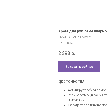
Крем для рук ламеллярно
EMANSI +APh-System
SKU:
4567
2 293
р.
Заказать сейчас
ДОСТОИНСТВА
Активирует обновление
Великолепно увлажняет 
и мочевины
Обладает противовоспал