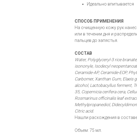
Идеально впитывается
СПОСОБ ПРИМЕНЕНИЯ
На очищенную кожу рук нанес
или в течении дня и распреде
пальцев до запястья.
СОСТАВ
Water, Polyglyceryl-3 rice branate
isononyle, Isodecyl neopentanoate
Ceramide-AP, Ceramide-EOP, Phyto
Carbomer, Xanthan Gum, Elaeis gui
alcohol, Lactobacyllus ferment, T
35, Copernicia cerifera cera, Cel
Rosmarinus officinalis leaf extrac
Methylpropanediol, Didecyldimoni
Citric acid.
Нашли расхождения в состав
Объем: 75 мл.