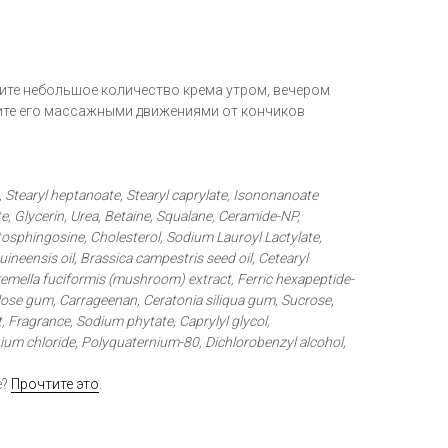
ите небольшое количество крема утром, вечером
лите его массажными движениями от кончиков
, Stearyl heptanoate, Stearyl caprylate, Isononanoate
, Glycerin, Urea, Betaine, Squalane, Ceramide-NP,
sphingosine, Cholesterol, Sodium Lauroyl Lactylate,
neensis oil, Brassica campestris seed oil, Cetearyl
remella fuciformis (mushroom) extract, Ferric hexapeptide-
lulose gum, Carrageenan, Ceratonia siliqua gum, Sucrose,
t, Fragrance, Sodium phytate, Caprylyl glycol,
um chloride, Polyquaternium-80, Dichlorobenzyl alcohol,
е?
Прочтите это
.