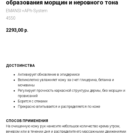
образования морщин и неровного тона
EMANSI +APh-System
4550
2293,00
р.
Заказать сейчас
ДОСТОИНСТВА
Активирует обновление в эпидермисе
Великолепно увлажняет кожу за счет глицерина, бетаина и
мочевины
Регулирует прочность каркасной структуры дермы, без морщин и
провисаний
Борется с отеками
Прекрасно впитывается и распределяется по коже
СПОСОБ ПРИМЕНЕНИЯ
На очищенную кожу рук нанесите небольшое количество крема утром,
вечером или в течении дня и распределите его массажными движениями