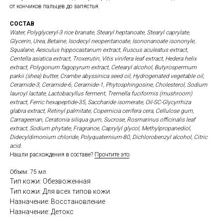
от кончиков пальцев до запястья.
СОСТАВ
Water, Polyglyceryl-3 rice branate, Stearyl heptanoate, Stearyl caprylate,
Glycerin, Urea, Betaine, Isodecyl neopentanoate, Isononanoate isononyle,
Squalane, Aesculus hippocastanum extract, Ruscus aculeatus extract,
Centella asiatica extract, Troxerutin, Vitis vinifera leaf extract, Hedera helix
extract, Polygonum fagopyrum extract, Cetearyl alcohol, Butyrospermum
parkii (shea) butter, Crambe abyssinica seed oil, Hydrogenated vegetable oil,
Ceramide-3, Ceramide-6, Ceramide-1, Phytosphingosine, Cholesterol, Sodium
lauroyl lactate, Lactobacyllus ferment, Tremella fuciformis (mushroom)
extract, Ferric hexapeptide-35, Saccharide isomerate, Oil-SC-Glycyrrhiza
glabra extract, Retinyl palmitate, Copernicia cerifera cera, Cellulose gum,
Carrageenan, Ceratonia siliqua gum, Sucrose, Rosmarinus officinalis leaf
extract, Sodium phytate, Fragrance, Caprylyl glycol, Methylpropanediol,
Didecyldimonium chloride, Polyquaternium-80, Dichlorobenzyl alcohol, Citric
acid.
Нашли расхождения в составе?
Прочтите это
.
Объем: 75 мл.
Тип кожи: Обезвоженная
Тип кожи: Для всех типов кожи
Назначение: Восстановление
Назначение: Детокс