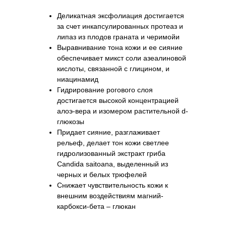
Деликатная эксфолиация достигается
за счет инкапсулированных протеаз и
липаз из плодов граната и черимойи
Выравнивание тона кожи и ее сияние
обеспечивает микст соли азеалиновой
кислоты, связанной с глицином, и
ниацинамид
Гидрирование рогового слоя
достигается высокой концентрацией
алоэ-вера и изомером растительной d-
глюкозы
Придает сияние, разглаживает
рельеф, делает тон кожи светлее
гидролизованный экстракт гриба
Candida saitoana, выделенный из
черных и белых трюфелей
Снижает чувствительность кожи к
внешним воздействиям магний-
карбокси-бета – глюкан