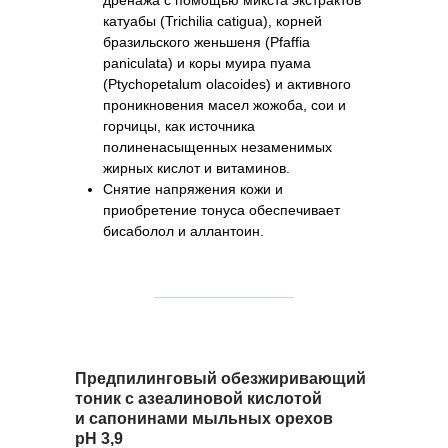
дренажа с помощью микста экстрактов
катуабы (Trichilia catigua), корней
бразильского женьшеня (Pfaffia
paniculata) и коры муира пуама
(Ptychopetalum olacoides) и активного
проникновения масел жожоба, сои и
горчицы, как источника
полиненасыщенных незаменимых
жирных кислот и витаминов.
Снятие напряжения кожи и
приобретение тонуса обеспечивает
бисаболол и аллантоин.
Предпилинговый обезжиривающий
тоник с азеалиновой кислотой
и сапонинами мыльных орехов
рН 3,9