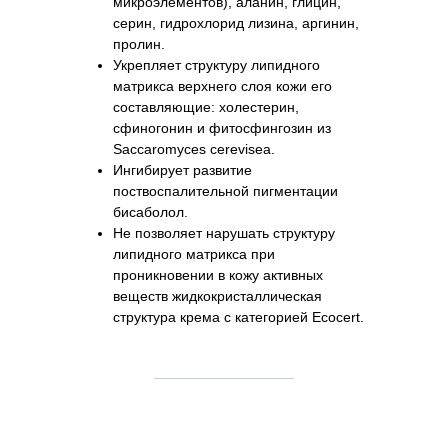
микроэлементов), аланин, глицин,
серин, гидрохлорид лизина, аргинин,
пролин.
Укрепляет структуру липидного
матрикса верхнего слоя кожи его
составляющие: холестерин,
сфиногонин и фитосфингозин из
Saccaromyces cerevisea.
Ингибирует развитие
поствоспалительной пигментации
бисаболол.
Не позволяет нарушать структуру
липидного матрикса при
проникновении в кожу активных
веществ жидкокристаллическая
структура крема с категорией Ecocert.